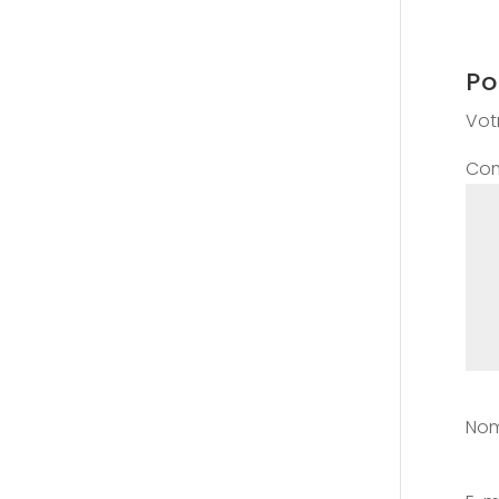
Po
Vot
Co
No